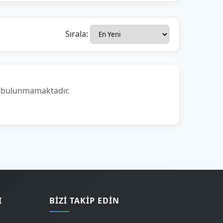
Sırala:
n bulunmamaktadır.
I
BIZI TAKIP EDIN