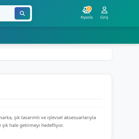
0
Kıyasla
Giriş
arka, şık tasarımlı ve işlevsel aksesuarlarıyla
 şık hale getirmeyi hedefliyor.