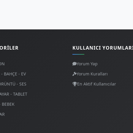
ORILER
KULLANICI YORUMLAR
ON
Yorum Yap
- BAHÇE - EV
Yorum Kuralları
ÖRÜNTÜ - SES
En Aktif Kullanıcılar
AYAR - TABLET
- BEBEK
AR