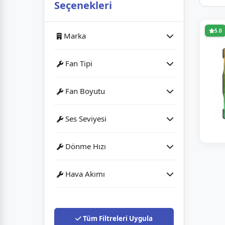
Seçenekleri
5.0
Marka
Fan Tipi
Asus
Işıklı
Fan Boyutu
120 mm
Ses Seviyesi
23 dB
Dönme Hızı
1600 rpm
Hava Akımı
46.58 cfm
Tüm Filtreleri Uygula