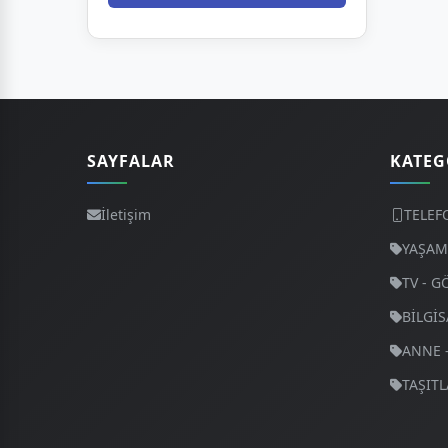
SAYFALAR
KATEG
İletişim
TELEF
YAŞAM 
TV - G
BİLGİS
ANNE 
TAŞITL