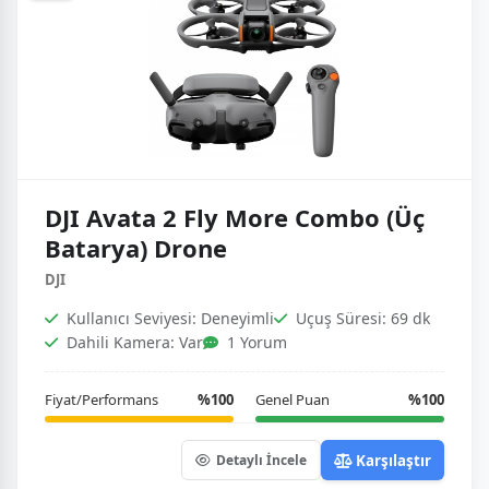
DJI Avata 2 Fly More Combo (Üç
Batarya) Drone
DJI
Kullanıcı Seviyesi: Deneyimli
Uçuş Süresi: 69 dk
Dahili Kamera: Var
1 Yorum
Fiyat/Performans
%100
Genel Puan
%100
Karşılaştır
Detaylı İncele