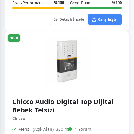
Fiyat/Performans
%100
Genel Puan
%100
Karşılaştır
Detaylı İncele
5.0
Chicco Audio Digital Top Dijital
Bebek Telsizi
Chicco
Menzil (Açık Alan): 330 m
1 Yorum