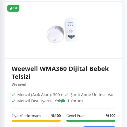
5.0
Weewell WMA360 Dijital Bebek
Telsizi
Weewell
Menzil (Açık Alan): 300 m
Şarjlı Anne Ünitesi: Var
Menzil Dışı Uyarısı: Yok
1 Yorum
Fiyat/Performans
%100
Genel Puan
%100