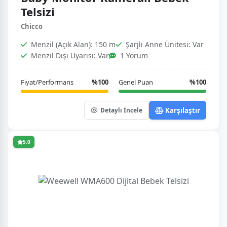
Telsizi
Chicco
Menzil (Açık Alan): 150 m
Şarjlı Anne Ünitesi: Var
Menzil Dışı Uyarısı: Var
1 Yorum
Fiyat/Performans
%100
Genel Puan
%100
Karşılaştır
Detaylı İncele
5.0