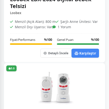
Telsizi
Loobex
Menzil (Açık Alan): 800 m
Şarjlı Anne Ünitesi: Var
Menzil Dışı Uyarısı: Var
1 Yorum
Fiyat/Performans
%100
Genel Puan
%100
Karşılaştır
Detaylı İncele
5.0