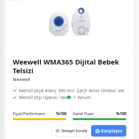
Weewell WMA365 Dijital Bebek
Telsizi
Weewell
Menzil (Açık Alan): 300 m
Şarjlı Anne Ünitesi: Var
Menzil Dışı Uyarısı: Var
1 Yorum
Fiyat/Performans
%100
Genel Puan
%100
Karşılaştır
Detaylı İncele