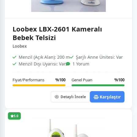
Loobex LBX-2601 Kameralı
Bebek Telsizi
Loobex
Menzil (Açık Alan): 200 m
Şarjlı Anne Ünitesi: Var
Menzil Dışı Uyarısı: Var
1 Yorum
Fiyat/Performans
%100
Genel Puan
%100
Karşılaştır
Detaylı İncele
5.0