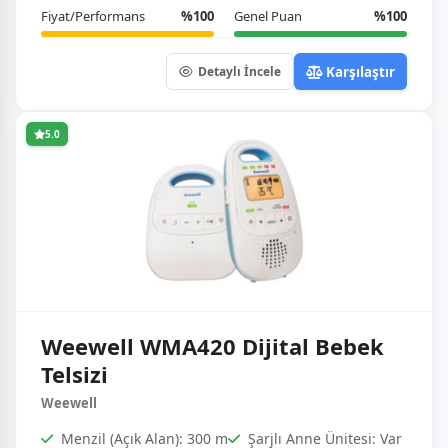
Fiyat/Performans
%100
Genel Puan
%100
Karşılaştır
Detaylı İncele
5.0
Weewell WMA420 Dijital Bebek
Telsizi
Weewell
Menzil (Açık Alan): 300 m
Şarjlı Anne Ünitesi: Var