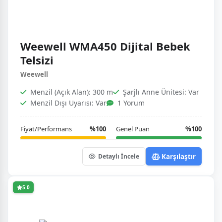
Weewell WMA450 Dijital Bebek
Telsizi
Weewell
Menzil (Açık Alan): 300 m
Şarjlı Anne Ünitesi: Var
Menzil Dışı Uyarısı: Var
1 Yorum
Fiyat/Performans
%100
Genel Puan
%100
Karşılaştır
Detaylı İncele
5.0