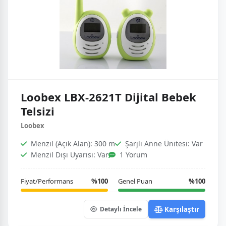
Loobex LBX-2621T Dijital Bebek
Telsizi
Loobex
Menzil (Açık Alan): 300 m
Şarjlı Anne Ünitesi: Var
Menzil Dışı Uyarısı: Var
1 Yorum
Fiyat/Performans
%100
Genel Puan
%100
Karşılaştır
Detaylı İncele