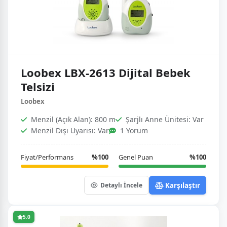
Loobex LBX-2613 Dijital Bebek
Telsizi
Loobex
Menzil (Açık Alan): 800 m
Şarjlı Anne Ünitesi: Var
Menzil Dışı Uyarısı: Var
1 Yorum
Fiyat/Performans
%100
Genel Puan
%100
Karşılaştır
Detaylı İncele
5.0