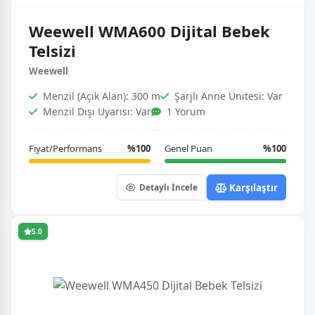
Weewell WMA600 Dijital Bebek
Telsizi
Weewell
Menzil (Açık Alan): 300 m
Şarjlı Anne Ünitesi: Var
Menzil Dışı Uyarısı: Var
1 Yorum
Fiyat/Performans
%100
Genel Puan
%100
Karşılaştır
Detaylı İncele
5.0