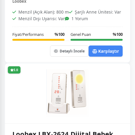
Loobex
Menzil (Açık Alan): 800 m
Şarjlı Anne Ünitesi: Var
Menzil Dışı Uyarısı: Var
1 Yorum
Fiyat/Performans
%100
Genel Puan
%100
Karşılaştır
Detaylı İncele
5.0
Loobex LBX-2624 Dijital Bebek