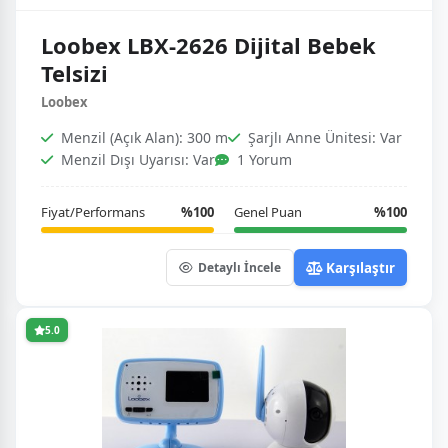
Loobex LBX-2626 Dijital Bebek
Telsizi
Loobex
Menzil (Açık Alan): 300 m
Şarjlı Anne Ünitesi: Var
Menzil Dışı Uyarısı: Var
1 Yorum
Fiyat/Performans
%100
Genel Puan
%100
Karşılaştır
Detaylı İncele
5.0