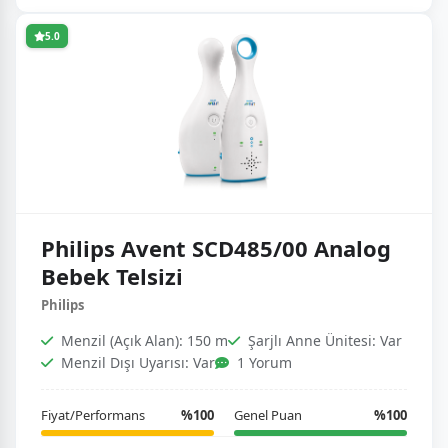
5.0
Philips Avent SCD485/00 Analog
Bebek Telsizi
Philips
Menzil (Açık Alan): 150 m
Şarjlı Anne Ünitesi: Var
Menzil Dışı Uyarısı: Var
1 Yorum
Fiyat/Performans
%100
Genel Puan
%100