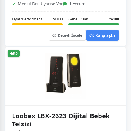
Menzil Dışı Uyarısı: Var
1 Yorum
Fiyat/Performans
%100
Genel Puan
%100
Karşılaştır
Detaylı İncele
5.0
Loobex LBX-2623 Dijital Bebek
Telsizi