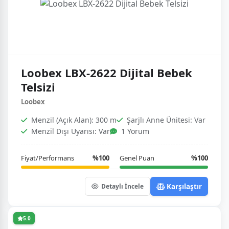
Loobex LBX-2622 Dijital Bebek
Telsizi
Loobex
Menzil (Açık Alan): 300 m
Şarjlı Anne Ünitesi: Var
Menzil Dışı Uyarısı: Var
1 Yorum
Fiyat/Performans
%100
Genel Puan
%100
Karşılaştır
Detaylı İncele
5.0