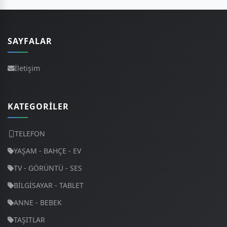
SAYFALAR
İletişim
KATEGORILER
TELEFON
YAŞAM - BAHÇE - EV
TV - GÖRÜNTÜ - SES
BİLGİSAYAR - TABLET
ANNE - BEBEK
TAŞITLAR