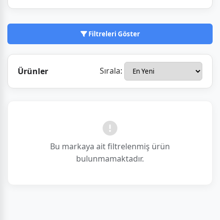
teknolojiyle buluşturan ürünler sunuyor. Kökleri
1888'de Washington'da kurulan National
Geographic Society'ye dayanan bu marka,
Filtreleri Göster
Türkiye'de de bu mirastan gelen kalite ve keşif
tutkusunu yansıtan ürünleriyle biliniyor.
Sırala:
Ürünler
Bu markaya ait filtrelenmiş ürün
bulunmamaktadır.