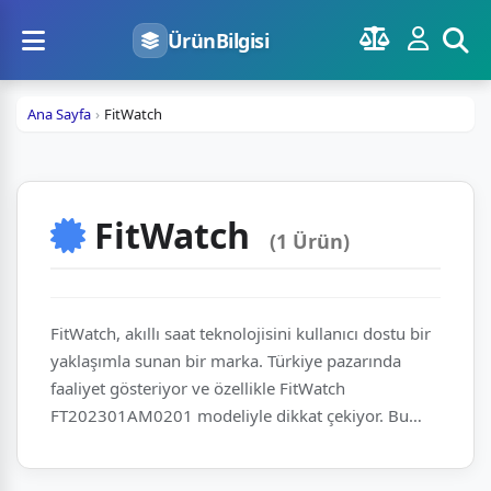
ÜrünBilgisi
Ana Sayfa
FitWatch
FitWatch
(1 Ürün)
FitWatch, akıllı saat teknolojisini kullanıcı dostu bir
yaklaşımla sunan bir marka. Türkiye pazarında
faaliyet gösteriyor ve özellikle FitWatch
FT202301AM0201 modeliyle dikkat çekiyor. Bu
ürün, günlük sağlık takibi ve akıllı bildirimler gibi
temel ihtiyaçları karşılıyor. Marka, teknolojiyi