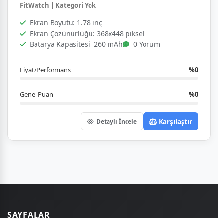
FitWatch | Kategori Yok
Ekran Boyutu: 1.78 inç
Ekran Çözünürlüğü: 368x448 piksel
Batarya Kapasitesi: 260 mAh
0 Yorum
Fiyat/Performans
%0
Genel Puan
%0
Karşılaştır
Detaylı İncele
SAYFALAR