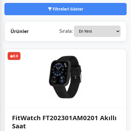
herkes için erişilebilir kılmayı hedefliyor.
Filtreleri Göster
Sırala:
Ürünler
0.0
FitWatch FT202301AM0201 Akıllı
Saat