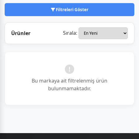
yedekleme ve medya akışı gibi birçok işlevi tek bir
cihazda birleştiriyor. Kullanıcı dostu DiskStation
Filtreleri Göster
Manager (DSM) işletim sistemiyle karmaşık işleri
basitleştiriyor.
Sırala:
Ürünler
Bu markaya ait filtrelenmiş ürün
bulunmamaktadır.