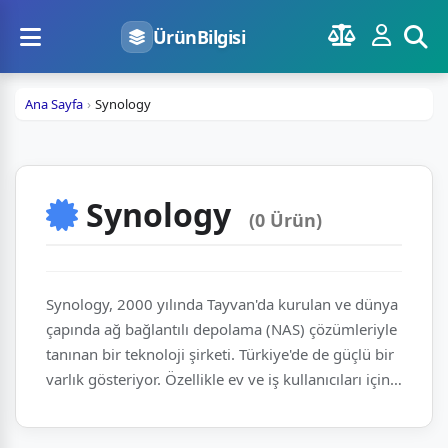
ÜrünBilgisi
Ana Sayfa
Synology
Synology
(0 Ürün)
Synology, 2000 yılında Tayvan'da kurulan ve dünya
çapında ağ bağlantılı depolama (NAS) çözümleriyle
tanınan bir teknoloji şirketi. Türkiye'de de güçlü bir
varlık gösteriyor. Özellikle ev ve iş kullanıcıları için
geliştirdiği NAS cihazları, kişisel bulut sunucusu
olmanın yanı sıra merkezi dosya depolama,