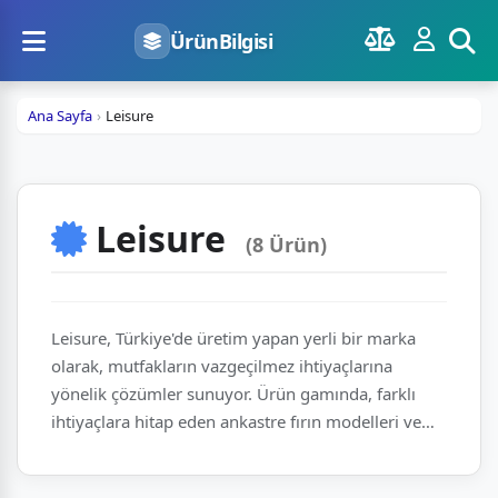
ÜrünBilgisi
Ana Sayfa
Leisure
Leisure
(8 Ürün)
Leisure, Türkiye'de üretim yapan yerli bir marka
olarak, mutfakların vazgeçilmez ihtiyaçlarına
yönelik çözümler sunuyor. Ürün gamında, farklı
ihtiyaçlara hitap eden ankastre fırın modelleri ve
buzdolapları dikkat çekiyor. PFL serisi ankastre
fırınlarıyla modern mutfaklara şıklık katarken, PBZL