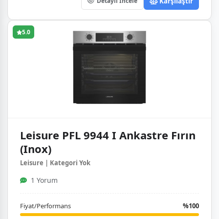
Karşılaştır
Detaylı İncele
5.0
Leisure PFL 9944 I Ankastre Fırın
(Inox)
Leisure | Kategori Yok
1 Yorum
Fiyat/Performans
%100