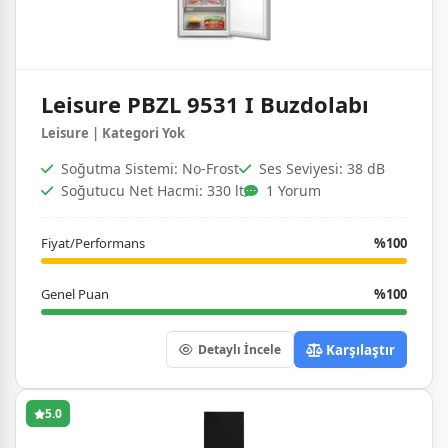
Leisure PBZL 9531 I Buzdolabı
Leisure | Kategori Yok
Soğutma Sistemi: No-Frost
Ses Seviyesi: 38 dB
Soğutucu Net Hacmi: 330 lt
1 Yorum
Fiyat/Performans
%100
Genel Puan
%100
Karşılaştır
Detaylı İncele
5.0