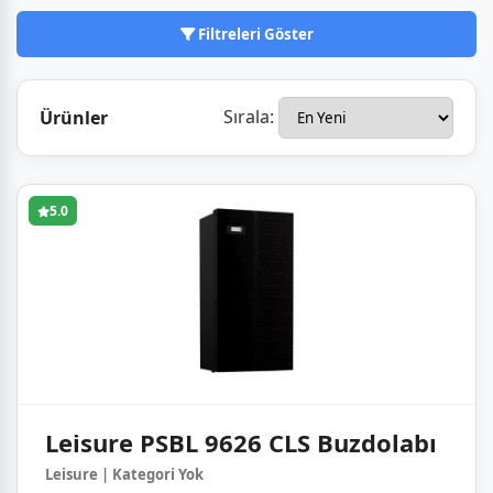
buzdolabı ile pratik soğutma çözümleri sağlıyor.
Yerli üretim gücüyle, kaliteli ve erişilebilir beyaz
Filtreleri Göster
eşya seçenekleri sunmaya devam ediyor.
Sırala:
Ürünler
5.0
Leisure PSBL 9626 CLS Buzdolabı
Leisure | Kategori Yok