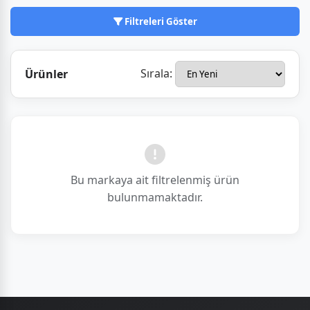
Türkiye'de üretim ve Ar-Ge faaliyetlerine önem
vererek, hem erişilebilir fiyatlı hem de kaliteli
Filtreleri Göster
ürünlerle pazarında kendine sağlam bir yer
ediniyor.
Sırala:
Ürünler
Bu markaya ait filtrelenmiş ürün
bulunmamaktadır.