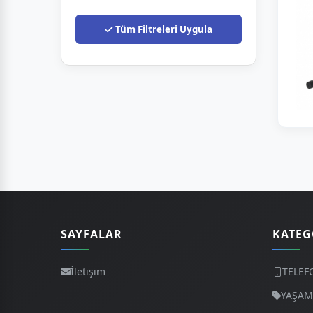
Tüm Filtreleri Uygula
SAYFALAR
KATEG
İletişim
TELEF
YAŞAM 