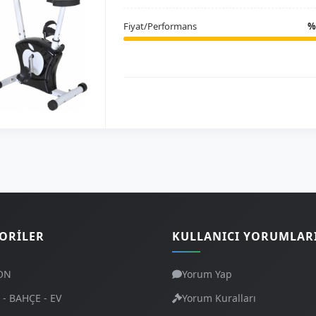
Fiyat/Performans
%
ORILER
KULLANICI YORUMLAR
ON
Yorum Yap
- BAHÇE - EV
Yorum Kuralları