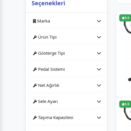
Seçenekleri
5.0
Marka
Ürün Tipi
Dynamic
Dikey Bisiklet
Gösterge Tipi
İnter Spor
LCD Ekran
Pedal Sistemi
8 Kademeli
Net Ağırlık
16 kg
Sele Ayarı
5.0
Aşağı/Yukarı
Taşıma Kapasitesi
90 kg