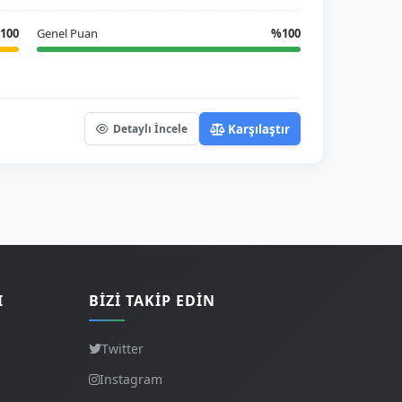
100
Genel Puan
%100
Karşılaştır
Detaylı İncele
I
BIZI TAKIP EDIN
Twitter
Instagram