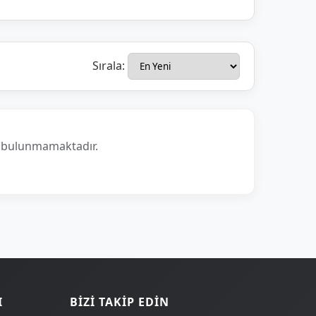
Sırala:
n bulunmamaktadır.
I
BIZI TAKIP EDIN