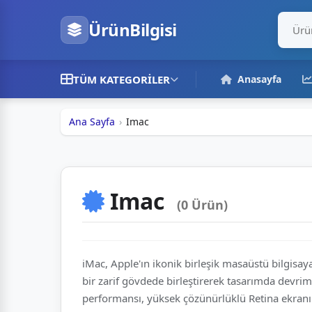
ÜrünBilgisi
TÜM KATEGORILER
Anasayfa
Ana Sayfa
Imac
Imac
(0 Ürün)
iMac, Apple'ın ikonik birleşik masaüstü bilgisaya
bir zarif gövdede birleştirerek tasarımda devrim 
performansı, yüksek çözünürlüklü Retina ekranı v