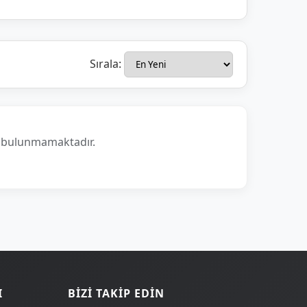
Sırala:
n bulunmamaktadır.
I
BIZI TAKIP EDIN